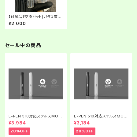
【付属品】交換セット(ガラス管
+プラスチックケース) / Hydro
¥2,000
Bubbler
セール中の商品
E-PEN 510対応ステルスMOD
E-PEN 510対応ステルスMOD
Metal
Airy
¥3,984
¥3,184
20%OFF
20%OFF