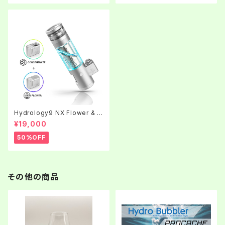
Hydrology9 NX Flower & C
oncentrate Vaporizer
¥19,000
50%OFF
その他の商品