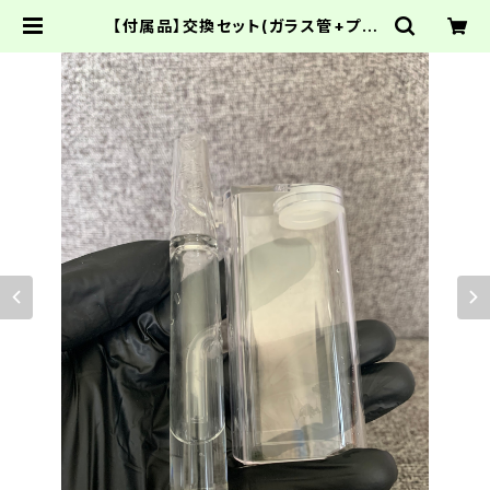
【付属品】交換セット(ガラス管+プラ
スチックケース) / Hydro Bubbler
| CANNABIS JAPAN